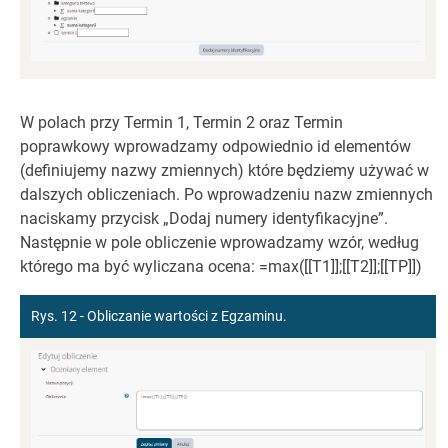
W polach przy Termin 1, Termin 2 oraz Termin
poprawkowy wprowadzamy odpowiednio id elementów
(definiujemy nazwy zmiennych) które będziemy używać w
dalszych obliczeniach. Po wprowadzeniu nazw zmiennych
naciskamy przycisk „Dodaj numery identyfikacyjne”.
Następnie w pole obliczenie wprowadzamy wzór, według
którego ma być wyliczana ocena: =max([[T1]];[[T2]];[[TP]])
Rys. 12 - Obliczanie wartości z Egzaminu.