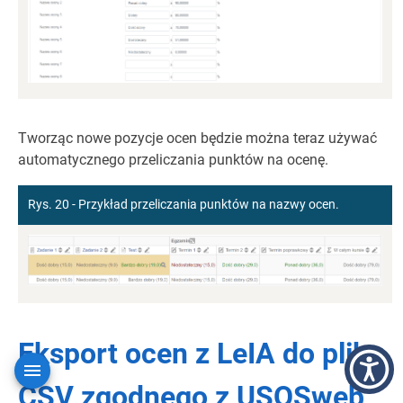
Tworząc nowe pozycje ocen będzie można teraz używać
automatycznego przeliczania punktów na ocenę.
Rys. 20 - Przykład przeliczania punktów na nazwy ocen.
Eksport ocen z LeIA do pliku
CSV zgodnego z USOSweb